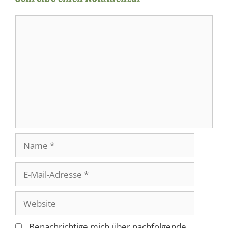
Kommentar
Name
E-
Mail-
Adresse
Website
Benachrichtige mich über nachfolgende