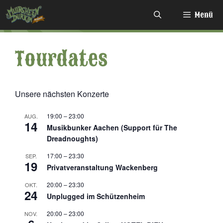
Zum
Menü
Inhalt
springen
Tourdates
Unsere nächsten Konzerte
19:00
–
23:00
AUG.
14
Musikbunker Aachen (Support für The
Dreadnoughts)
17:00
–
23:30
SEP.
19
Privatveranstaltung Wackenberg
20:00
–
23:30
OKT.
24
Unplugged im Schützenheim
20:00
–
23:00
NOV.