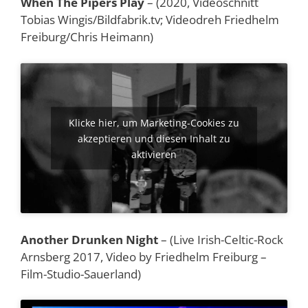
When The Pipers Play
– (2020, Videoschnitt
Tobias Wingis/Bildfabrik.tv; Videodreh Friedhelm
Freiburg/Chris Heimann)
Klicke hier, um Marketing-Cookies zu
akzeptieren und diesen Inhalt zu
aktivieren
Another Drunken Night
– (Live Irish-Celtic-Rock
Arnsberg 2017, Video by Friedhelm Freiburg –
Film-Studio-Sauerland)