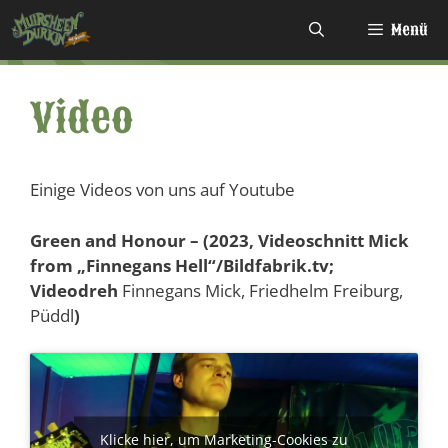
Zum
Menü
Inhalt
springen
Video
Einige Videos von uns auf Youtube
Green and Honour – (2023, Videoschnitt Mick
from „Finnegans Hell“/Bildfabrik.tv;
Videodreh
Finnegans Mick, Friedhelm Freiburg,
Püddl
)
Klicke hier, um Marketing-Cookies zu