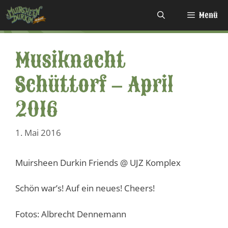
Zum
Menü
Inhalt
springen
Musiknacht
Schüttorf – April
2016
1. Mai 2016
Muirsheen Durkin Friends @ UJZ Komplex
Schön war’s! Auf ein neues! Cheers!
Fotos: Albrecht Dennemann