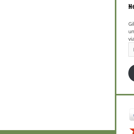
N
Gi
un
vi
E-
Ma
Ad