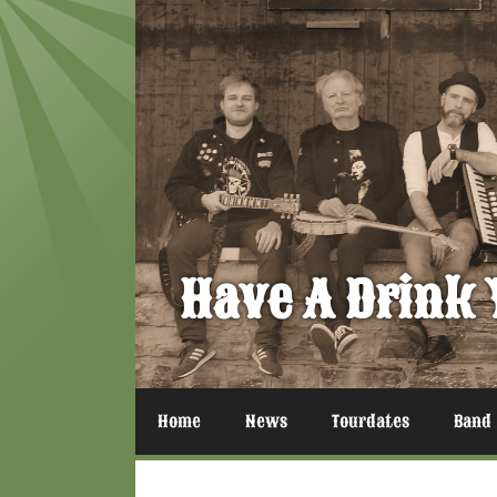
Zum
Inhalt
springen
Have A Drink 
Home
News
Tourdates
Band