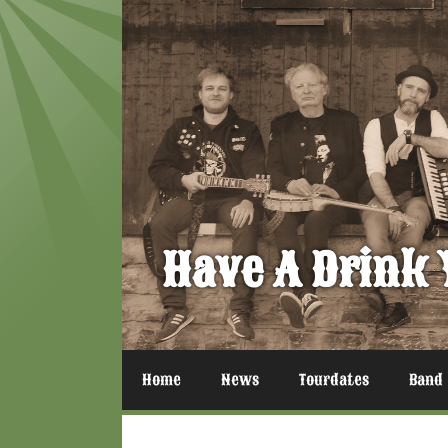
Zum
Inhalt
springen
Have A Drink 
Home
News
Tourdates
Band