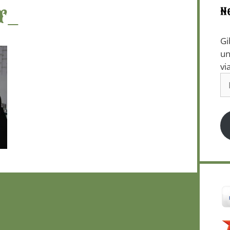
r_
N
Gi
un
vi
E-
Ma
Ad