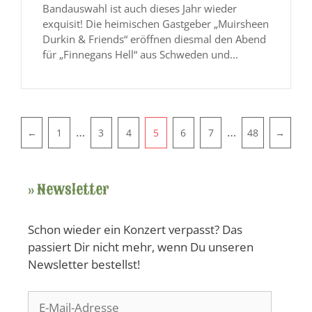
Bandauswahl ist auch dieses Jahr wieder
exquisit! Die heimischen Gastgeber „Muirsheen
Durkin & Friends“ eröffnen diesmal den Abend
für „Finnegans Hell“ aus Schweden und...
Pagination
…
…
←
1
3
4
5
6
7
48
→
» Newsletter
Schon wieder ein Konzert verpasst? Das
passiert Dir nicht mehr, wenn Du unseren
Newsletter bestellst!
E-