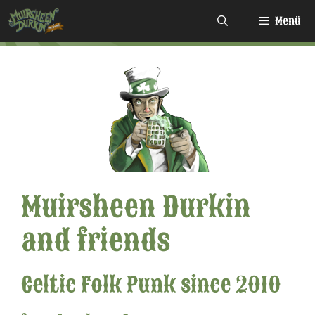
Zum
Menü
Inhalt
springen
Muirsheen Durkin
and friends
Celtic Folk Punk since 2010