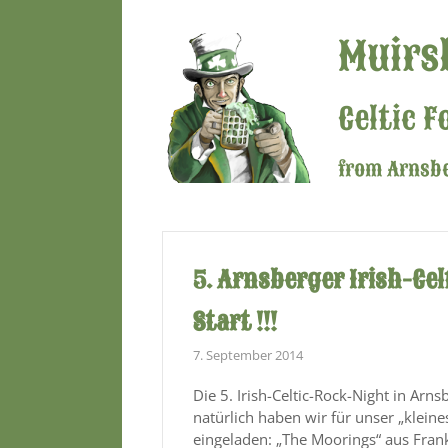
Muirs
Celtic F
from Arnsb
5. Arnsberger Irish-Ce
Start !!!
7. September 2014
Die 5. Irish-Celtic-Rock-Night in Ar
natürlich haben wir für unser „klein
eingeladen: „The Moorings“ aus Fran