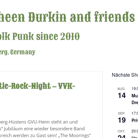
heen Durkin and friends
olk Punk since 2010
erg, Germany
Nächste S
ltic-Rock-Night – VVK-
19:
AUG.
14
Mu
Dr
17:
SEP.
19
Pr
nsberg-Hüstens GVU-Heim steht an und
es“ Jubiläum eine wieder besondere Band
20:
OKT.
kreich werden zu Gast sein! „The Moorings“
24
Un