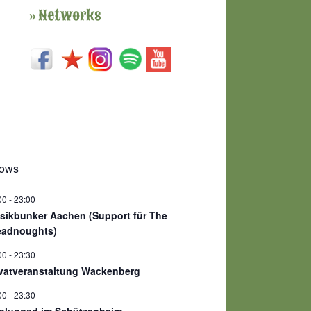
» Networks
hows
00
-
23:00
sikbunker Aachen (Support für The
eadnoughts)
00
-
23:30
ivatveranstaltung Wackenberg
00
-
23:30
plugged im Schützenheim