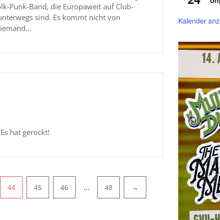
olk-Punk-Band, die Europaweit auf Club-
unterwegs sind. Es kommt nicht von
Kalender anz
niemand...
Es hat gerockt!
…
44
45
46
48
→