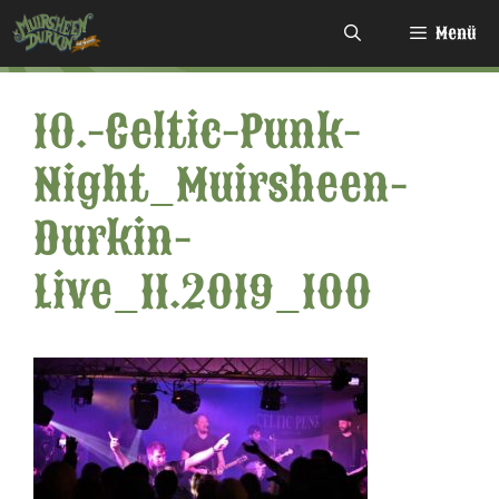
Zum
Menü
Inhalt
springen
10.-Celtic-Punk-
Night_Muirsheen-
Durkin-
Live_11.2019_100