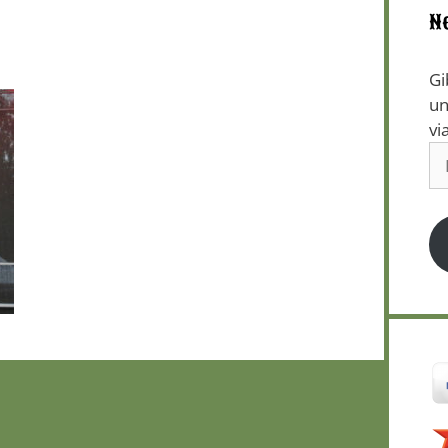
N
Gi
un
vi
E-
Ma
Ad