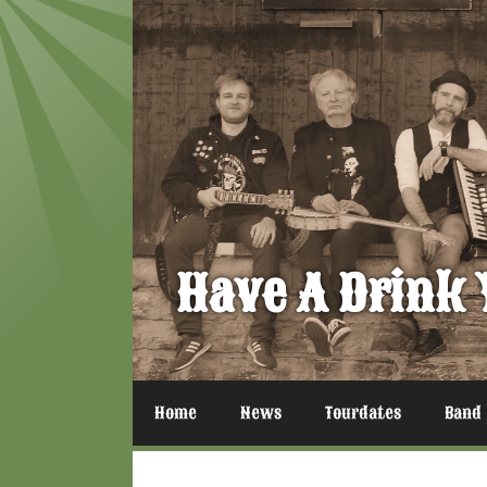
Zum
Inhalt
springen
Have A Drink 
Home
News
Tourdates
Band