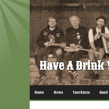
Zum
Inhalt
springen
Have A Drink 
Home
News
Tourdates
Band