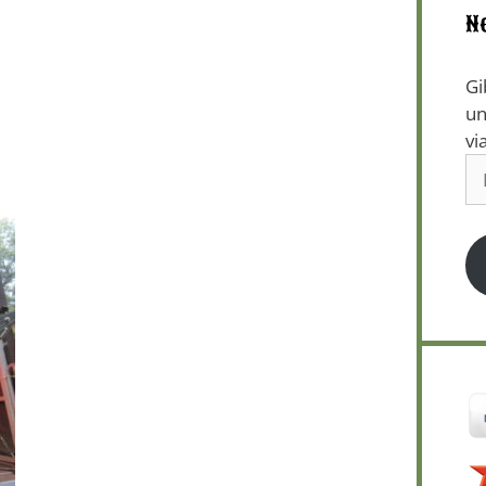
N
Gi
un
vi
E-
Ma
Ad