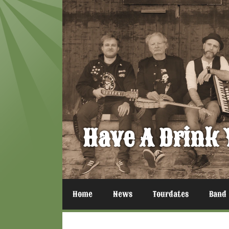
Zum
Inhalt
springen
Have A Drink 
Home
News
Tourdates
Band