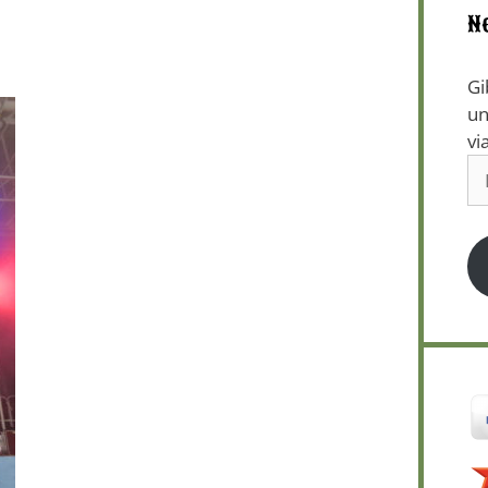
N
Gi
un
vi
E-
Ma
Ad