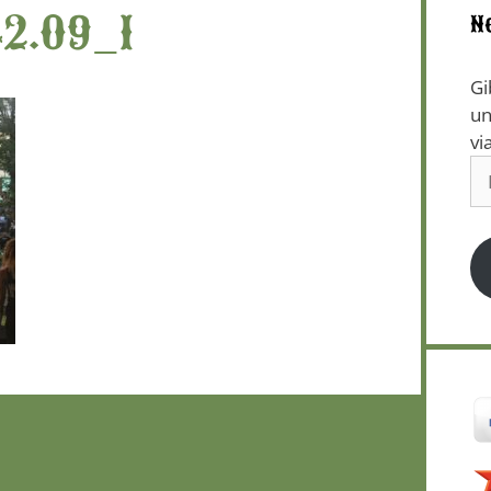
42.09_1
N
Gi
un
vi
E-
Ma
Ad