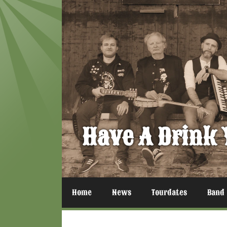
Zum
Inhalt
springen
Have A Drink 
Home
News
Tourdates
Band